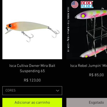
Visualização rápida
Visualização rá
Isca Cultiva Owner Mira Bait
Isca Rebel Jumpin’ M
Suspending 65
Preço
R$ 85,00
Preço
R$ 123,00
CORES
Adicionar ao carrinho
Esgotado