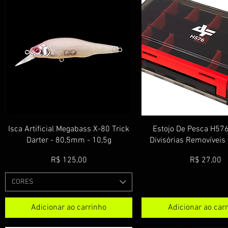
Visualização rápida
Visualização rá
Isca Artificial Megabass X-80 Trick
Estojo De Pesca H57
Darter - 80,5mm - 10,5g
Divisórias Removíveis 
Preço
Preço
R$ 125,00
R$ 27,00
CORES
Adicionar ao carrinho
Adicionar ao car