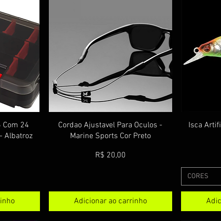
pida
Visualização rápida
Vis
6 Com 24
Cordao Ajustavel Para Oculos -
Isca Arti
- Albatroz
Marine Sports Cor Preto
Preço
R$ 20,00
CORES
rinho
Adicionar ao carrinho
Adic