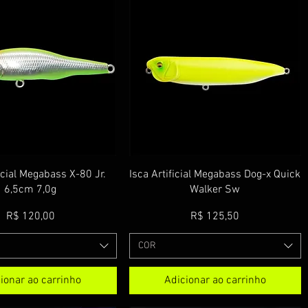
ualização rápida
Visualização rápida
ficial Megabass X-80 Jr.
Isca Artificial Megabass Dog-x Quick
6,5cm 7,0g
Walker Sw
Preço
Preço
R$ 120,00
R$ 125,50
COR
ionar ao carrinho
Adicionar ao carrinho