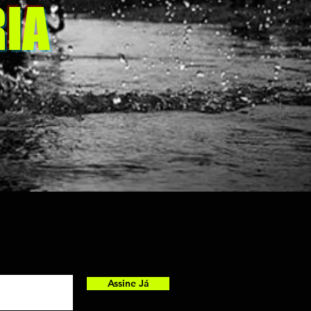
IA
Assine Já