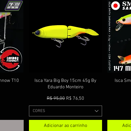
pida
Visualização rápida
Vis
innow T10
Isca Yara Big Boy 15cm 45g By
Isca Sm
Eduardo Monteiro
Preço normal
Preço promocional
R$ 95,00
R$ 76,50
CORES
Adicionar ao carrinho
Adic