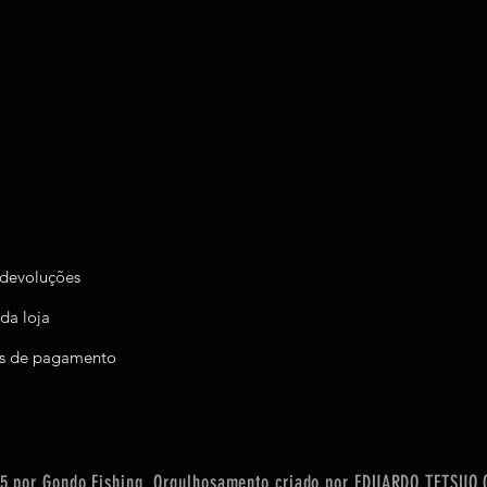
 devoluções
 da loja
s de pagamento
5 por Gondo Fishing. Orgulhosamento criado por
EDUARDO TETSUO