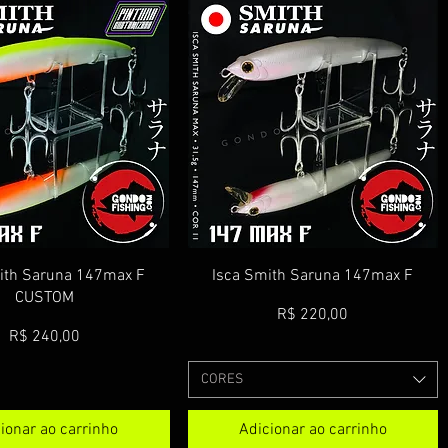
ualização rápida
Visualização rápida
ith Saruna 147max F
Isca Smith Saruna 147max F
CUSTOM
Preço
R$ 220,00
Preço
R$ 240,00
CORES
ionar ao carrinho
Adicionar ao carrinho