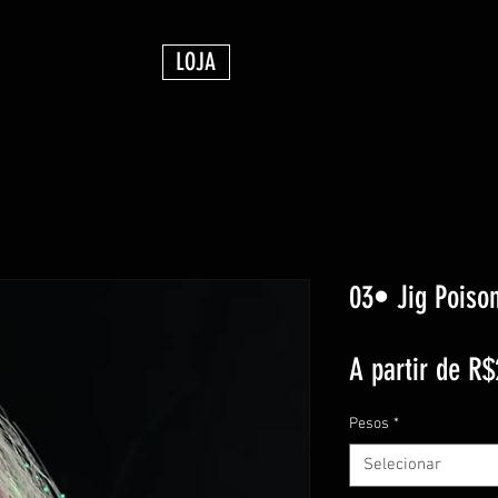
LOJA
03• Jig Poiso
A partir de
R$
Pesos
*
Selecionar