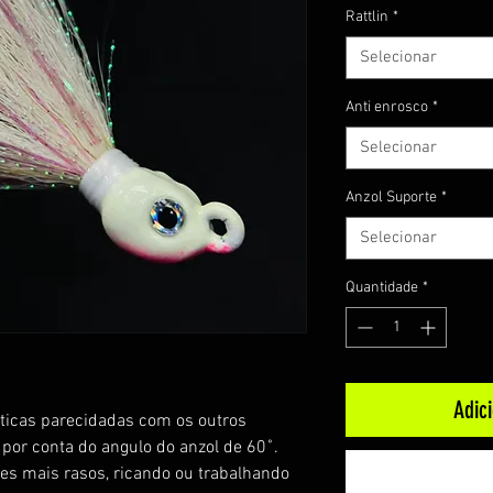
Rattlin
*
Selecionar
Anti enrosco
*
Selecionar
Anzol Suporte
*
Selecionar
Quantidade
*
Adic
isticas parecidadas com os outros
 por conta do angulo do anzol de 60˚.
es mais rasos, ricando ou trabalhando