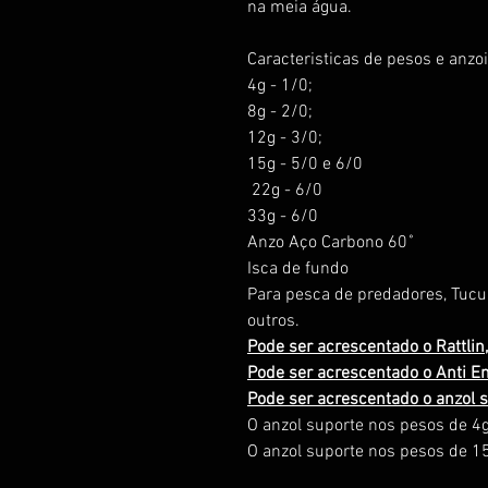
na meia água.
Caracteristicas de pesos e anzoi
4g - 1/0;
8g - 2/0;
12g - 3/0;
15g - 5/0 e 6/0
22g - 6/0
33g - 6/0
Anzo Aço Carbono 60˚
Isca de fundo
Para pesca de predadores, Tucun
outros.
Pode ser acrescentado o Rattlin,
Pode ser acrescentado o Anti En
Pode ser acrescentado o anzol s
O anzol suporte nos pesos de 4g
O anzol suporte nos pesos de 15