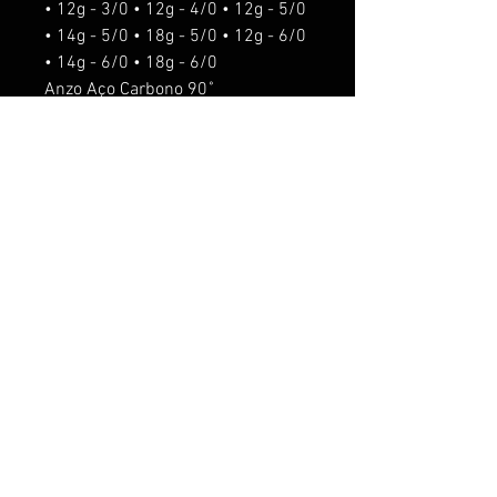
• 12g - 3/0 • 12g - 4/0 • 12g - 5/0
• 14g - 5/0 • 18g - 5/0 • 12g - 6/0
• 14g - 6/0 • 18g - 6/0
Anzo Aço Carbono 90˚
o'shaughnessy.
Isca de fundo
Para pesca de predadores,
Tucunaré, Trairá, Dourado, Robalo,
entre outros.
ACESSORIOS seram acrescentado
os seguintes valores:
Rattlin R$5,00.
Anti Enrosco R$5,00
Anzol suporte R$10,00
O anzol suporte nos pesos de 5g,
8g e 12g é usado o anzol chinu #8.
O anzol suporte nos pesos de 14g
e 18g é usado o anzol chinu 6/0.