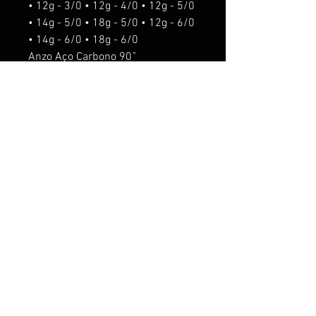
• 12g - 3/0 • 12g - 4/0 • 12g - 5/0
• 14g - 5/0 • 18g - 5/0 • 12g - 6/0
• 14g - 6/0 • 18g - 6/0
Anzo Aço Carbono 90˚
o'shaughnessy.
Isca de fundo
Para pesca de predadores,
Tucunaré, Trairá, Dourado, Robalo,
entre outros.
ACESSORIOS seram acrescentado
os seguintes valores:
Rattlin R$5,00.
Anti Enrosco R$5,00
Anzol suporte R$10,00
O anzol suporte nos pesos de 5g,
8g e 12g é usado o anzol chinu #8.
O anzol suporte nos pesos de 14g
e 18g é usado o anzol chinu 6/0.