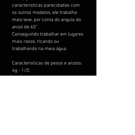
caracteristicas parecidadas com
os outros modelos, ele trabalha
mais leve, por conta do angulo do
anzol de 60˚.
Conseguindo trabalhar em lugares
mais rasos, ricando ou
trabalhando na meia água.
Caracteristicas de pesos e anzois:
4g - 1/0;
8g - 2/0;
12g - 3/0;
15g - 5/0 e 6/0
22g - 6/0
33g - 6/0
Anzo Aço Carbono 60˚
Isca de fundo
Para pesca de predadores,