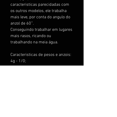
caracteristicas parecidadas com
os outros modelos, ele trabalha
mais leve, por conta do angulo do
anzol de 60˚.
Conseguindo trabalhar em lugares
mais rasos, ricando ou
trabalhando na meia água.
Caracteristicas de pesos e anzois:
4g - 1/0;
8g - 2/0;
12g - 3/0;
15g - 5/0 e 6/0
22g - 6/0
33g - 6/0
Anzo Aço Carbono 60˚
Isca de fundo
Para pesca de predadores,