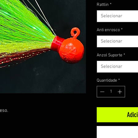
Rattlin
*
Selecionar
Anti enrosco
*
Selecionar
Anzol Suporte
*
Selecionar
Quantidade
*
eso.
Adic