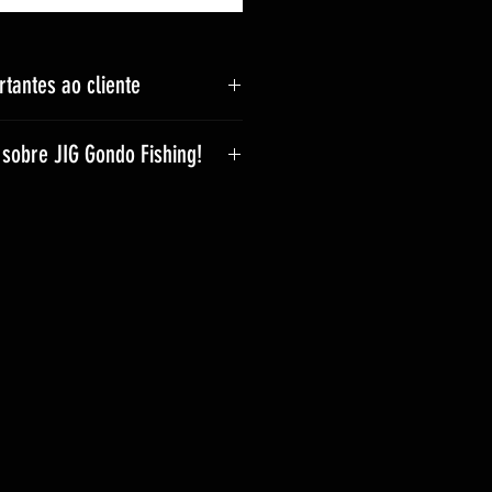
tantes ao cliente
 conforme o peso.
sobre JIG Gondo Fishing!
 pode aumentar, conforme a
s iscas são feitas
crianças.
oca.