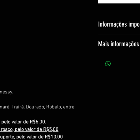
Informações impor
O preço é alterado
Mais informações 
O prazo de entrega
quantidade, todas a
manualmente.
Mantenha lonje de 
Sem garantia de tr
Contém 1 unidade.
nessy.
aré, Trairá, Dourado, Robalo, entre
 pelo valor de R$5,00.
rosco, pelo valor de R$5,00
uporte, pelo valor de R$10,00