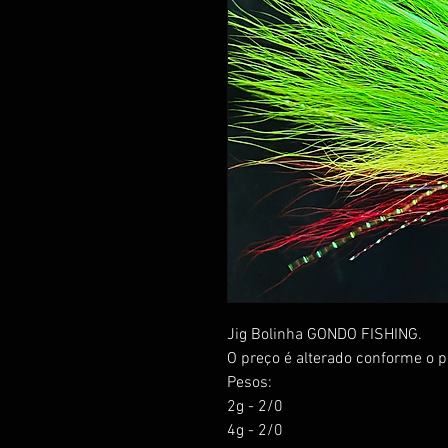
Jig Bolinha GONDO FISHING.
O preço é alterado conforme o p
Pesos:
2g - 2/0
4g - 2/0