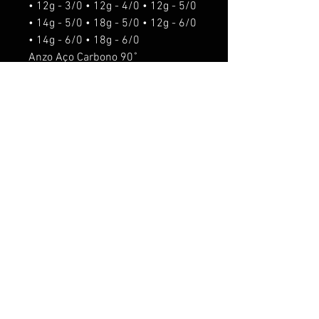
• 12g - 3/0 • 12g - 4/0 • 12g - 5/0
• 14g - 5/0 • 18g - 5/0 • 12g - 6/0
• 14g - 6/0 • 18g - 6/0
Anzo Aço Carbono 90˚
o'shaughnessy.
Isca de fundo
Para pesca de predadores,
Tucunaré, Trairá, Dourado, Robalo,
entre outros.
ACESSORIOS seram acrescentado
os seguintes valores:
Rattlin R$5,00.
Anti Enrosco R$5,00
Anzol suporte R$10,00
O anzol suporte nos pesos de 5g,
8g e 12g é usado o anzol chinu #8.
O anzol suporte nos pesos de 14g
e 18g é usado o anzol chinu 6/0.