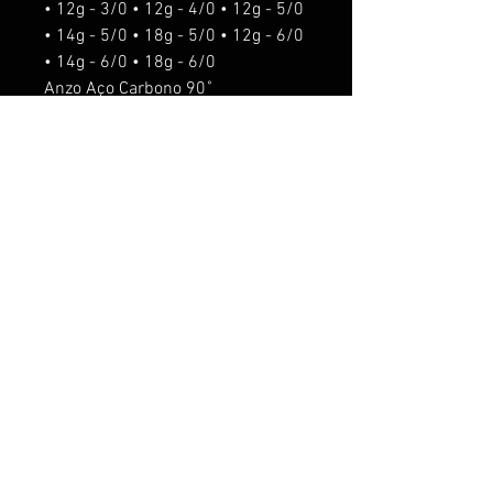
• 12g - 3/0 • 12g - 4/0 • 12g - 5/0
• 14g - 5/0 • 18g - 5/0 • 12g - 6/0
• 14g - 6/0 • 18g - 6/0
Anzo Aço Carbono 90˚
o'shaughnessy.
Isca de fundo
Para pesca de predadores,
Tucunaré, Trairá, Dourado, Robalo,
entre outros.
ACESSORIOS seram acrescentado
os seguintes valores:
Rattlin R$5,00.
Anti Enrosco R$5,00
Anzol suporte R$10,00
O anzol suporte nos pesos de 5g,
8g e 12g é usado o anzol chinu #8.
O anzol suporte nos pesos de 14g
e 18g é usado o anzol chinu 6/0.