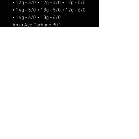
• 12g - 3/0 • 12g - 4/0 • 12g - 5/0
• 14g - 5/0 • 18g - 5/0 • 12g - 6/0
• 14g - 6/0 • 18g - 6/0
Anzo Aço Carbono 90˚
o'shaughnessy.
Isca de fundo
Para pesca de predadores,
Tucunaré, Trairá, Dourado, Robalo,
entre outros.
ACESSORIOS seram acrescentado
os seguintes valores:
Rattlin R$5,00.
Anti Enrosco R$5,00
Anzol suporte R$10,00
O anzol suporte nos pesos de 5g,
8g e 12g é usado o anzol chinu #8.
O anzol suporte nos pesos de 14g
e 18g é usado o anzol chinu 6/0.