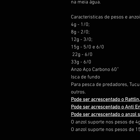
na meia água.
Caracteristicas de pesos e anzoi
4g - 1/0;
8g - 2/0;
12g - 3/0;
15g - 5/0 e 6/0
22g - 6/0
33g - 6/0
Anzo Aço Carbono 60˚
Isca de fundo
Para pesca de predadores, Tucun
outros.
Pode ser acrescentado o Rattlin,
Pode ser acrescentado o Anti En
Pode ser acrescentado o anzol s
O anzol suporte nos pesos de 4g
O anzol suporte nos pesos de 15