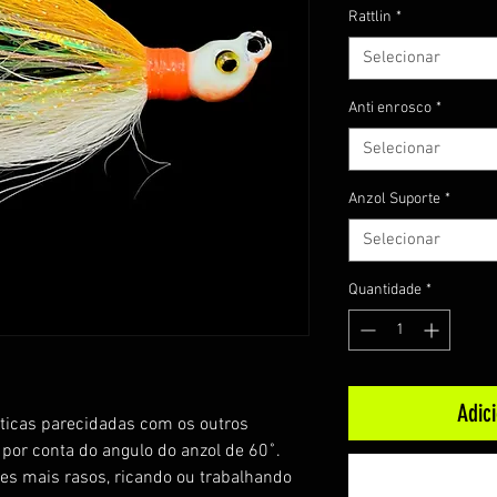
Rattlin
*
Selecionar
Anti enrosco
*
Selecionar
Anzol Suporte
*
Selecionar
Quantidade
*
Adic
isticas parecidadas com os outros
 por conta do angulo do anzol de 60˚.
es mais rasos, ricando ou trabalhando