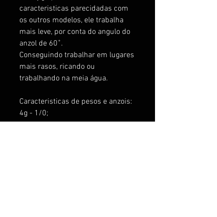
caracteristicas parecidadas com
os outros modelos, ele trabalha
mais leve, por conta do angulo do
anzol de 60˚.
Conseguindo trabalhar em lugares
mais rasos, ricando ou
trabalhando na meia água.
Caracteristicas de pesos e anzois:
4g - 1/0;
8g - 2/0;
12g - 3/0;
15g - 5/0 e 6/0
22g - 6/0
33g - 6/0
Anzo Aço Carbono 60˚
Isca de fundo
Para pesca de predadores,