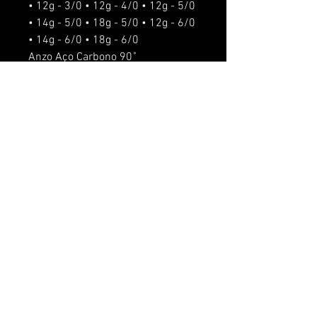
• 12g - 3/0 • 12g - 4/0 • 12g - 5/0
• 14g - 5/0 • 18g - 5/0 • 12g - 6/0
• 14g - 6/0 • 18g - 6/0
Anzo Aço Carbono 90˚
o'shaughnessy.
Isca de fundo
Para pesca de predadores,
Tucunaré, Trairá, Dourado, Robalo,
entre outros.
ACESSORIOS seram acrescentado
os seguintes valores:
Rattlin R$5,00.
Anti Enrosco R$5,00
Anzol suporte R$10,00
O anzol suporte nos pesos de 5g,
8g e 12g é usado o anzol chinu #8.
O anzol suporte nos pesos de 14g
e 18g é usado o anzol chinu 6/0.