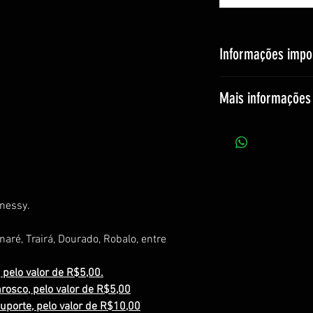
Informações impor
O preço é alterado
Mais informações 
O prazo de entrega
quantidade, todas a
manualmente.
Mantenha lonje de 
Sem garantia de tr
Contém 1 unidade.
nessy.
aré, Trairá, Dourado, Robalo, entre
 pelo valor de R$5,00.
rosco, pelo valor de R$5,00
uporte, pelo valor de R$10,00