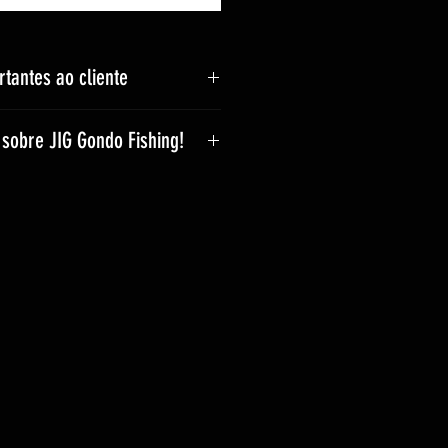
tantes ao cliente
 conforme o peso.
sobre JIG Gondo Fishing!
 pode aumentar, conforme a
s iscas são feitas
crianças.
oca.