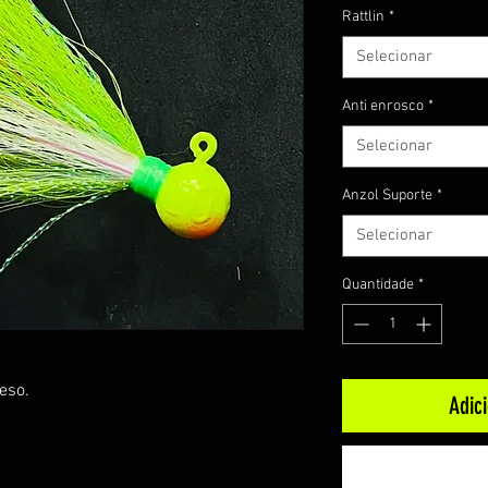
Rattlin
*
Selecionar
Anti enrosco
*
Selecionar
Anzol Suporte
*
Selecionar
Quantidade
*
eso.
Adic