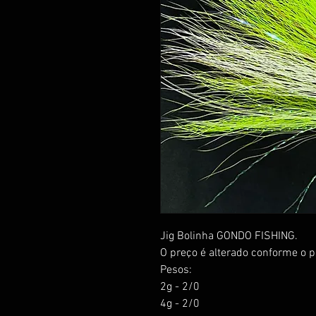
Jig Bolinha GONDO FISHING.
O preço é alterado conforme o p
Pesos:
2g - 2/0
4g - 2/0