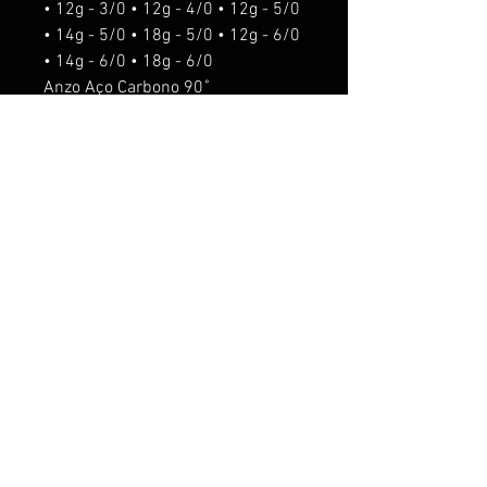
• 12g - 3/0 • 12g - 4/0 • 12g - 5/0
• 14g - 5/0 • 18g - 5/0 • 12g - 6/0
• 14g - 6/0 • 18g - 6/0
Anzo Aço Carbono 90˚
o'shaughnessy.
Isca de fundo
Para pesca de predadores,
Tucunaré, Trairá, Dourado, Robalo,
entre outros.
ACESSORIOS seram acrescentado
os seguintes valores:
Rattlin R$5,00.
Anti Enrosco R$5,00
Anzol suporte R$10,00
O anzol suporte nos pesos de 5g,
8g e 12g é usado o anzol chinu #8.
O anzol suporte nos pesos de 14g
e 18g é usado o anzol chinu 6/0.