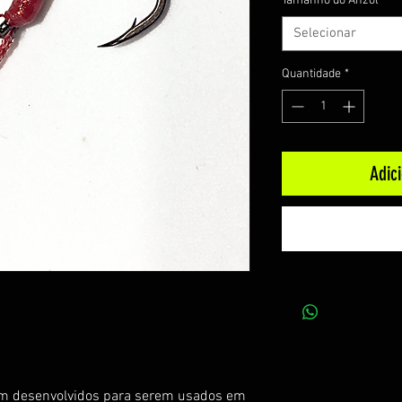
Tamanho do Anzol
*
Selecionar
Quantidade
*
Adic
oram desenvolvidos para serem usados em