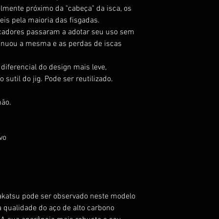
almente próximo da "cabeça" da isca, os
is pela maioria das fisgadas.
scadores passaram a adotar seu uso sem
tinuou a mesma e as perdas de iscas
iferencial do design mais leve,
sutil do jig. Pode ser reutilizado.
mão.
vo
akatsu pode ser observado neste modelo
na qualidade do aço de alto carbono