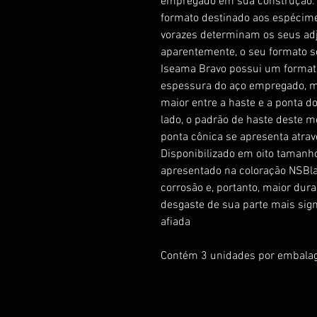
empregado em sua construção. 
formato destinado aos espécime
vorazes determinam os seus adj
aparentemente, o seu formato s
Iseama Bravo possui um format
espessura do aço empregado, m
maior entre a haste e a ponta d
lado, o padrão de haste deste 
ponta cônica se apresenta atrav
Disponibilizado em oito tamanho
apresentado na coloração NSBlac
corrosão e, portanto, maior du
desgaste de sua parte mais sig
afiada
Contém 3 unidades por embala