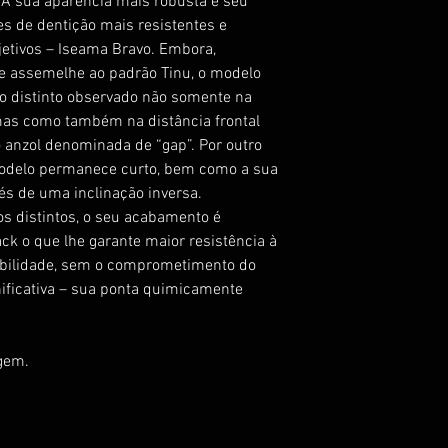
A sua aparência mais robusta e seu
s de dentição mais resistentes e
etivos – Iseama Bravo. Embora,
e assemelhe ao padrão Tinu, o modelo
o distinto observado não somente na
as como também na distância frontal
o anzol denominada de “gap”. Por outro
modelo permanece curto, bem como a sua
és de uma inclinação inversa.
s distintos, o seu acabamento é
k o que lhe garante maior resistência à
rabilidade, sem o comprometimento do
nificativa – sua ponta quimicamente
gem.