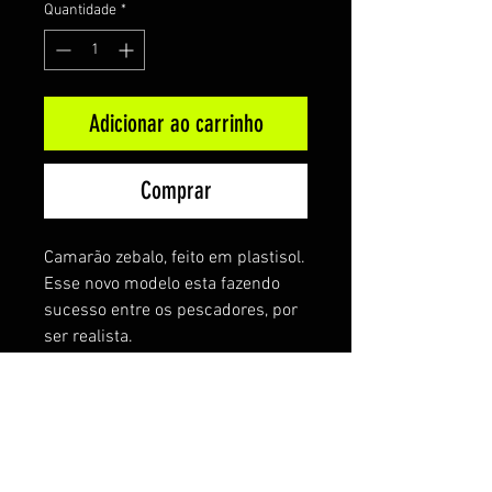
Quantidade
*
Adicionar ao carrinho
Comprar
Camarão zebalo, feito em plastisol.
Esse novo modelo esta fazendo
sucesso entre os pescadores, por
ser realista.
O valor do camarão é cobrado
conforme o tamanho.
6cm R$6,50
7cm R$7,00