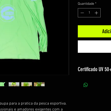
Quantidade
*
Adic
Certificado UV 50
O sol é muito impo
Dependendo das car
tempo de exposição
série de implicaçõ
upa para a pratica da pesca esportiva.
negativas. Longas e
ssionais e amadores exigentes com a
podem causar vári