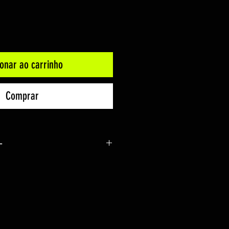
ionar ao carrinho
Comprar
+
rtante para a saúde humana.
acterísticas da pessoa e do
 à radiação no organismo, uma
es podem ser positivas ou
xposições ao sol, sem proteção,
os problemas à saúde, como