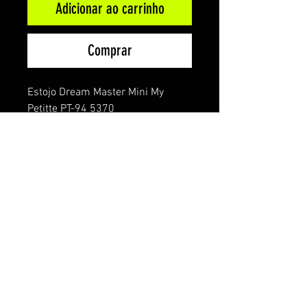
Adicionar ao carrinho
Comprar
Estojo Dream Master Mini My
Petitte PT-94 5370
Estojo para organização de
materiais by Hajime Jim Murata.
Fabricante: Ring Star
Modelo: My Petitte PT-94
Divisórias: 4 Div
Alt: 20mm
Larg: 70mm
Comp: 90mm
País de origem: Japão
Especificações