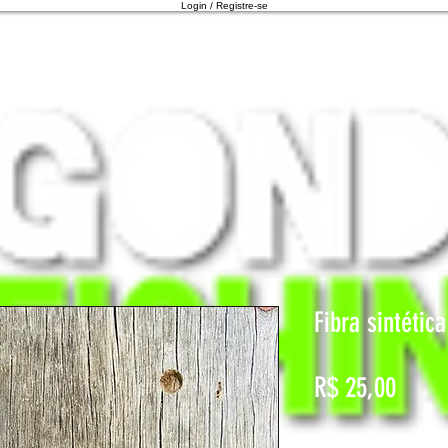
Login / Registre-se
Fibra sintétic
Preço
R$ 25,00
Quantidade
*