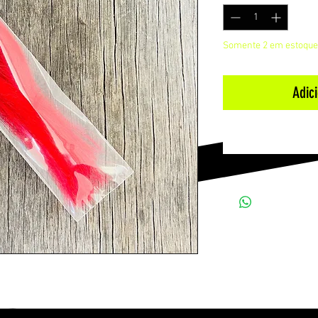
Somente 2 em estoque
Adic
infinidade de iscas de fly.