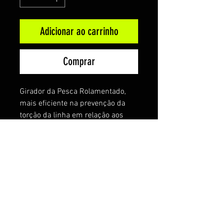
Adicionar ao carrinho
Comprar
Girador da Pesca Rolamentado,
mais eficiente na prevenção da
torção da linha em relação aos
giradores convencionais. O
acabamento Black Nickel o torna
menos visível na água. Ideal para a
pesca com Spinners, colheres e
outros tipos de iscas que tenham
tendência a torcer a linha.
Equipamento indispensável na
pesca com molinetes..