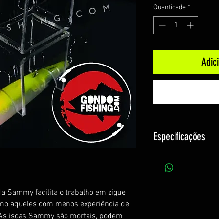
Quantidade
*
Adic
Especificações
Fabricante: Lucky C
Modelo: Sammy 10
Ação: Superfície ( F
a Sammy facilita o trabalho em zigue
Tipo: Zara / Stick
mo aqueles com menos experiência de
Possui Ratlin (Efeit
. As iscas Sammy são mortais, podem
Tamanho: 10,5cm