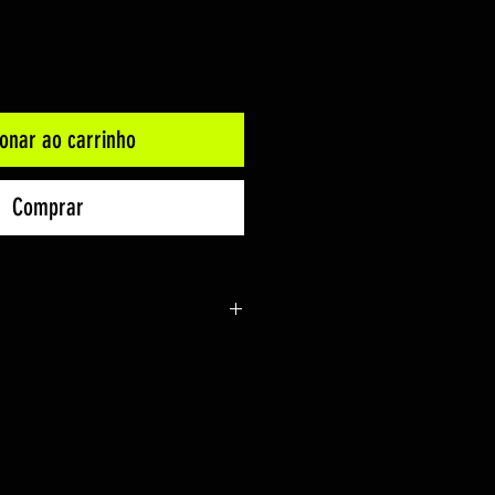
ionar ao carrinho
Comprar
raft
5
loating )
o Sonoro)