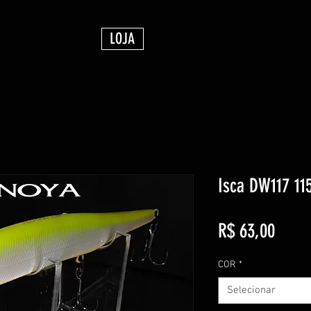
LOJA
Isca DW117 1
Preço
R$ 63,00
COR
*
Selecionar