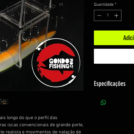
Quantidade
*
Adic
Especificações
Tamanho: 11,5 cm
Peso: 17.2 g
Ação: Meia Água (S
s longo do que o perfil das
Garatéias: #6
tras iscas convencionais de grande porte,
Profundidade: 2,8
e realista e movimentos de natação de