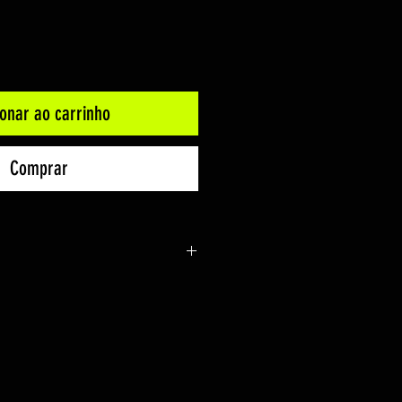
ionar ao carrinho
Comprar
uspending)
m