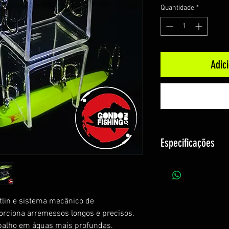
Quantidade
*
Adic
Especificações
Tamanho: 110mm
Peso:17g
Ação: Fundo (Siking
ttlin e sistema mecânico de
Profundidade: até
orciona arremessos longos e precisos.
rabalho em águas mais profundas.