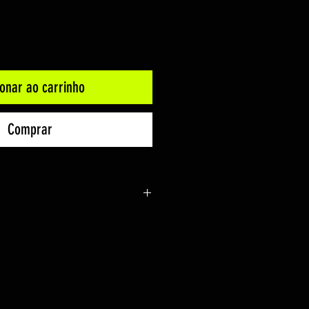
ionar ao carrinho
Comprar
)
 3m