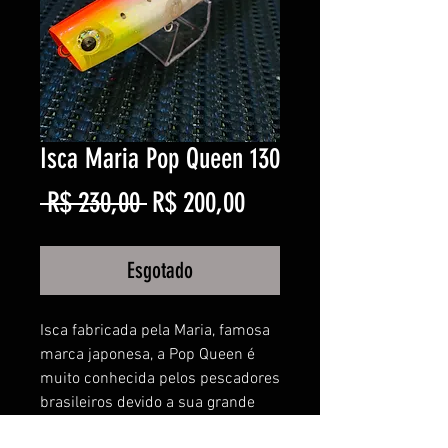
Isca Maria Pop Queen 130
Preço
Preço
 R$ 230,00 
R$ 200,00
normal
promocional
Esgotado
Isca fabricada pela Maria, famosa
marca japonesa, a Pop Queen é
muito conhecida pelos pescadores
brasileiros devido a sua grande
eficiência. Agora com cores novas,