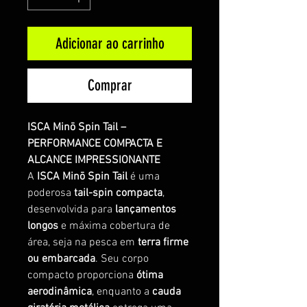
Adicionar ao carrinho
Comprar
ISCA Minō Spin Tail –
PERFORMANCE COMPACTA E
ALCANCE IMPRESSIONANTE
A
ISCA Minō Spin Tail
é uma
poderosa
tail-spin compacta
,
desenvolvida para
lançamentos
longos
e máxima cobertura de
área, seja na pesca em
terra firme
ou embarcada
. Seu corpo
compacto proporciona
ótima
aerodinâmica
, enquanto a
cauda