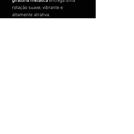
giratória metálica
entrega uma
rotação suave, vibrante e
altamente atrativa.
Com
rolamento sutil no corpo
,
simula o movimento natural de
uma presa ferida, estimulando
ataques mesmo em
condições
frias e difíceis
. Maior eficiência na
captura, inclusive diante de
mordidas curtas ou agressões
sutis.
Perfeita para pescadores que
exigem
eficiência, precisão e
versatilidade
, a Minō Spin Tailé
ideal para alcançar os predadores
mais desconfiados em ambientes
amplos e desafiadores.