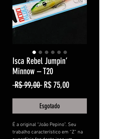
Isca Rebel Jumpin’
Minnow – T20
Preço
Preço
 R$ 99,00 
R$ 75,00
normal
promocional
Esgotado
É a original “João Pepino”. Seu
trabalho característico em “Z” na