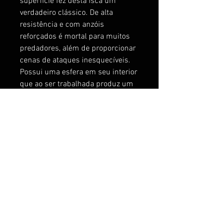
superfície fez desta isca um
verdadeiro clássico. De alta
resistência e com anzóis
reforçados é mortal para muitos
predadores, além de proporcionar
cenas de ataques inesquecíveis.
Possui uma esfera em seu interior
que ao ser trabalhada produz um
barulho forte e contínuo,
irresistível aos peixes. Isca
número 1 para os Tucunarés, mas
que também pode capturar
Robalos, Traíras, Anchovas,
Dourados entre outros
predadores.
Sem dúvida é uma isca que não
pode faltar na caixa do pescador.
Comprimento 11,4cm