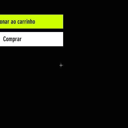
ionar ao carrinho
Comprar
h LTD.
 147 MAX F
cm
floating
pão
téias