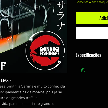
Somente 4 em estoque
Adic
Especificações
Fabricante: Smit
Modelo: Saruna
Tamanho: 14,7 
7 MAX F
Peso: 31,5g
nesa Smith, a Saruna é muito conhecida
Ação: Meia-água 
incipalmente os de robalos, pois ja se
Fabricada no Ja
ura de grandes troféus.
Acompanha gara
vida para a pescaria de grandes