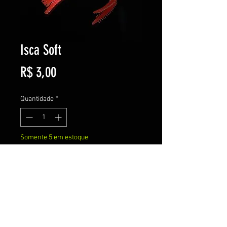
Isca Soft
Preço
R$ 3,00
Quantidade
*
Somente 5 em estoque
Adicionar ao carrinho
Comprar