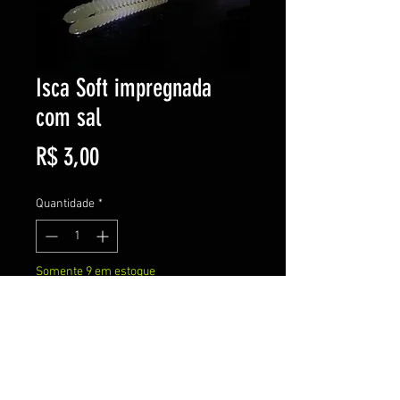
Isca Soft impregnada
com sal
Preço
R$ 3,00
Quantidade
*
Somente 9 em estoque
Adicionar ao carrinho
Comprar