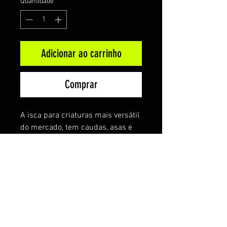
Quantidade
*
Adicionar ao carrinho
Comprar
A isca para criaturas mais versátil
do mercado, tem caudas, asas e
braços que deslizam com a menor
provocação, mas um corpo
pequeno que se acomoda nas
fendas mais apertadas onde o
robalo vive e espera por suas
refeições.