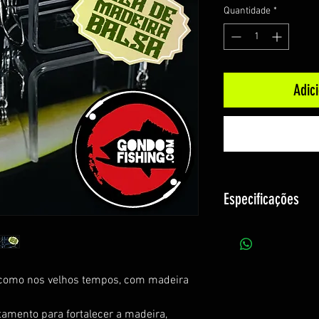
Quantidade
*
Adic
Especificações
Medida: 8cm
Peso: 10,3g
Superfície
e como nos velhos tempos, com madeira
Sem rattlin
Fabricada no Brasi
tamento para fortalecer a madeira,