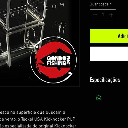
Quantidade
*
Adic
Especificações
Peso: 14g
Tamanho: 10cm
Marca: Teckel
pesca na superfície que buscam a
Modelo: Kicknocke
 vento, o Teckel USA Kicknocker PUP
ão especializada do original Kicknocker