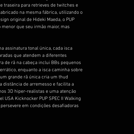
 traseira para retrieves de twitches e
abricado na mesma fábrica, utilizando o
ign original de Hideki Maeda, o PUP
o menor que seu irmão maior, mas
 assinatura tonal única, cada isca
aradas que atendem a diferentes
a de rã na cabeça inclui BBs pequenos
errático, enquanto a isca caminha sobre
a, um grande rã única cria um thud
 distância de arremesso e facilita a
hos 3D hiper-realistas e uma atenção
kel USA Kicknocker PUP SPEC II Walking
 persevere em condições desafiadoras