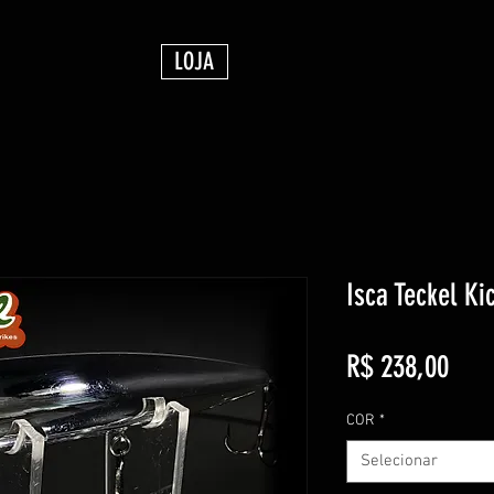
LOJA
Isca Teckel Ki
Preç
R$ 238,00
COR
*
Selecionar