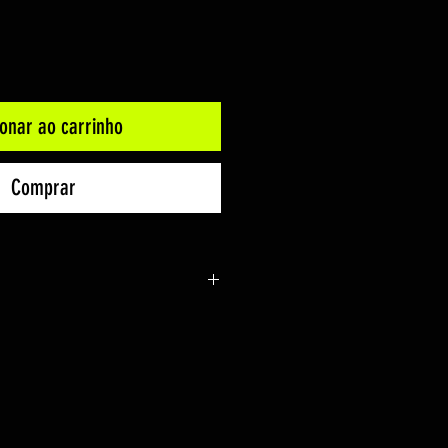
ionar ao carrinho
Comprar
r Pup