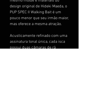
mesmo molde e materiais do
design original de Hideki Maeda, o
PUP SPEC II Walking Bait é um
pouco menor que seu irmão maior,
mas oferece a mesma atração.
Acusticamente refinado com uma
assinatura tonal única, cada isca
possui duas câmaras de rã
separadas que atendem a
diferentes propósitos. Uma
pequena câmara de rã na cabeça
inclui BBs pequenos que criam
um som sutil, porém errático,
enquanto a isca caminha sobre a
superfície, e na parte traseira, um
grande rã única cria um thud
rítmico constante que aumenta a
distância de arremesso e facilita a