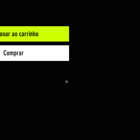
ionar ao carrinho
Comprar
82mm
vel | 1800mAh
e Alumínio