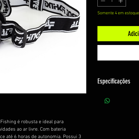
Somente 4 em estoque
Adic
Especificações
Potência: 7w
Tamanho: 76x46x
Bateria: Recarregá
Material: Plástico 
Fishing é robusta e ideal para
Duração: 4-6h
idades ao ar livre. Com bateria
Estágios: 3
ce até 6 horas de autonomia. Possui 3