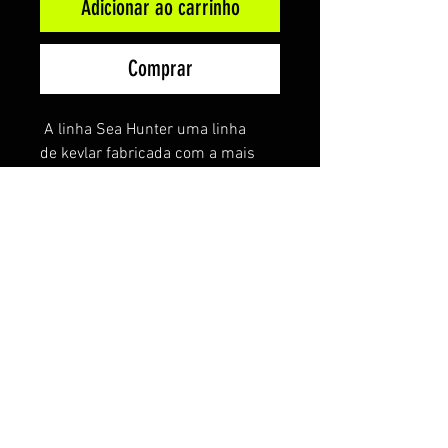
Adicionar ao carrinho
Comprar
A linha Sea Hunter uma linha
de kevlar fabricada com a mais
alta tecnologia para pesca
esportiva, com altíssima
resistência absorrve menos água
proporcionando uma vida útil mais
longa. Muito utilizadas para
montagem de suport hooks.
Cor vermelha
Modelo 8
2 metro
45lb
Fabricação japonesa.