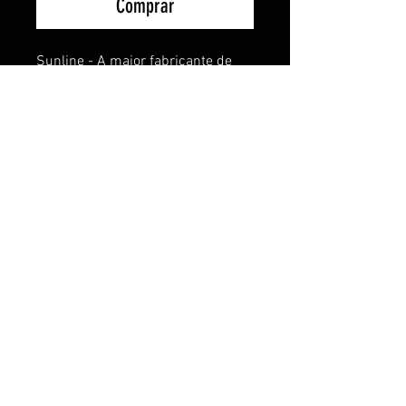
Comprar
Sunline - A maior fabricante de
linhas de pesca do Japão!
Linha 100% Fluorcarbono de alta
qualidade, resistência e
durabilidade.
Sem elasticidade e com excelente
transparência dentro d'água.
Produzida no Japão com a mais
moderna tecnologia.
Cor transparente.
Extremamente resistente à
abrasão.
© 2015 por Gondo Fishing. Orgulhosamento criado
por
EDUARDO TETSUO GONDO