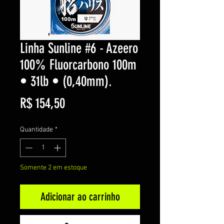
Linha Sunline #6 - Azeero
100% Fluorcarbono 100m
• 31lb • (0,40mm).
Preço
R$ 154,50
Quantidade
*
Somente 2 em estoque
Adicionar ao carrinho