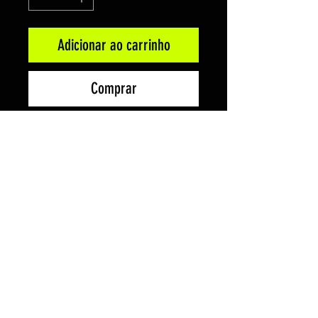
Adicionar ao carrinho
Comprar
Se liga nos novos PINFISH são
acessórios que você coloca nas
suas sandálias tipo crocs. Eles são
fáceis de colocar e retirar, para
que você possa mudar seu estilo a
qualquer momento, com detalhes
bem visíveis.
Não é um brinquedo.
Não se destina a crianças