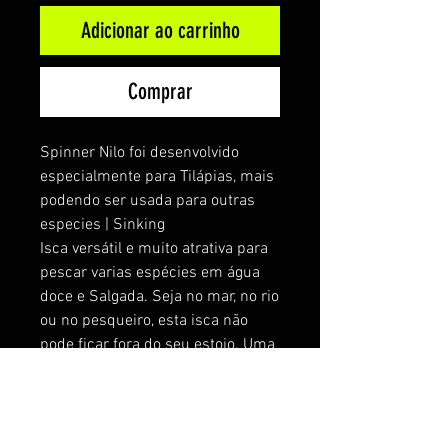
Adicionar ao carrinho
Comprar
Spinner Nilo foi desenvolvido
especialmente para Tilápias, mais
podendo ser usada para outras
especies | Sinking
Isca versátil e muito atrativa para
pescar varias espécies em água
doce e Salgada. Seja no mar, no rio
ou no pesqueiro, esta isca não
pode ficar fora do seu estojo. Uma
isca Sinking que pode ser
trabalhada no fundo ou até
mesmo na superfície dependendo
da velocidade de recolhimento.