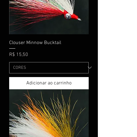
Clouser Minnow Bucktail
Preço
R$ 15,50
Adicionar ao carrinho