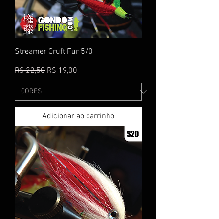
Streamer Cruft Fur 5/0
Preço normal
Preço promocional
R$ 22,50
R$ 19,00
Adicionar ao carrinho