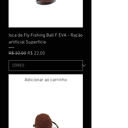
Isca de Fly Fishing Ball F EVA - Ração
artificial Superfície
Preço normal
Preço promocional
R$ 32,00
R$ 22,00
Adicionar ao carrinho