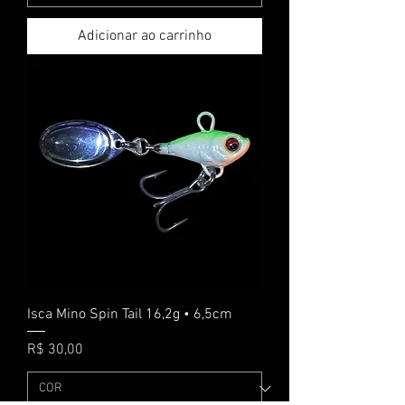
Adicionar ao carrinho
Isca Mino Spin Tail 16,2g • 6,5cm
Preço
R$ 30,00