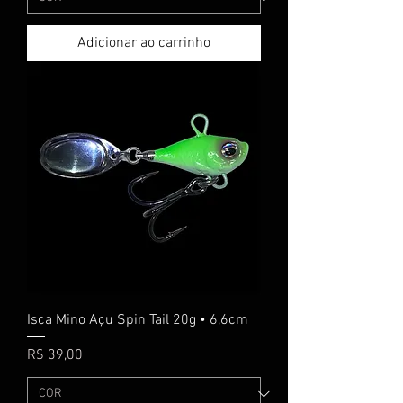
Adicionar ao carrinho
Isca Mino Açu Spin Tail 20g • 6,6cm
Preço
R$ 39,00