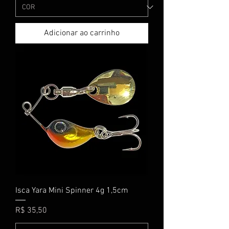
Adicionar ao carrinho
Isca Yara Mini Spinner 4g 1,5cm
Preço
R$ 35,50