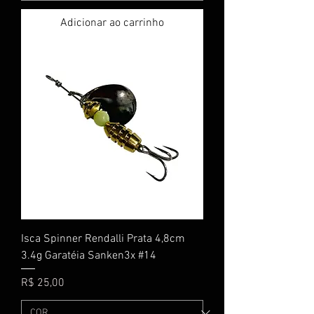
Adicionar ao carrinho
Isca Spinner Rendalli Prata 4,8cm
3.4g Garatéia Sanken3x #14
Preço
R$ 25,00