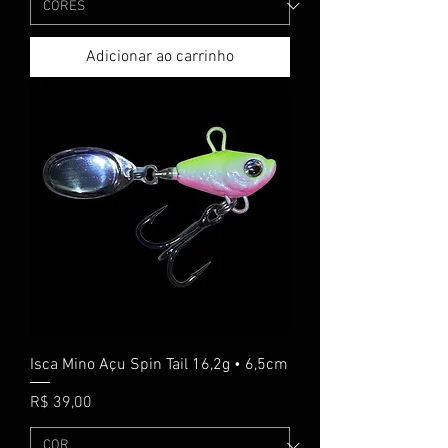
Adicionar ao carrinho
Isca Mino Açu Spin Tail 16,2g • 6,5cm
Preço
R$ 39,00