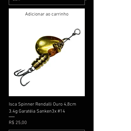
Adicionar ao carrinho
Isca Spinner Rendalli Ouro 4,8cm
3.4g Garatéia Sanken3x #14
Preço
R$ 25,00