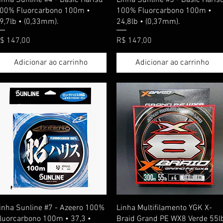
00% Fluorcarbono 100m •
100% Fluorcarbono 100m •
9,7lb • (0,33mm).
24,8lb • (0,37mm).
reço
Preço
$ 147,00
R$ 147,00
Adicionar ao carrinho
Adicionar ao carrinho
Visualização rápida
Visualização rápida
inha Sunline #7 - Azeero 100%
Linha Multifilamento YGK X-
luorcarbono 100m • 37,3 •
Braid Grand PE WX8 Verde 55l