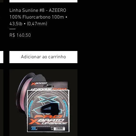
Visualização rápida
Linha Sunline #8 - AZEERO
-
100% Fluorcarbono 100m •
43,5lb • (0,47mm)
Preço
R$ 160,50
Adicionar ao carrinho