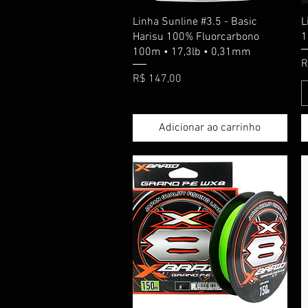
Visualização rápida
Linha Sunline #3.5 - Basic
L
Harisu 100% Fluorcarbono
1
100m • 17,3lb • 0,31mm
P
R
Preço
R$ 147,00
Adicionar ao carrinho