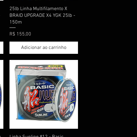
Visualização rápida
25lb Linha Multifilamento X
-
BRAID UPGRADE X4 YGK 25lb -
150m
Preço
R$ 155,00
Adicionar ao carrinho
Visualização rápida
u
Linha Sunline #12 - Basic