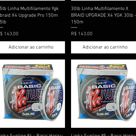
Visualização rápida
Visualização rápida
5lb Linha Multifilamento Ygk
30lb Linha Multifilamento X
braid X4 Upgrade Pro 150m
BRAID UPGRADE X4 YGK 30lb 
5lb
150m
reço
Preço
$ 143,00
R$ 143,00
Adicionar ao carrinho
Adicionar ao carrinho
Visualização rápida
Visualização rápida
inha Sunline #4 - Basic Harisu
Linha Sunline #5 - Basic Haris