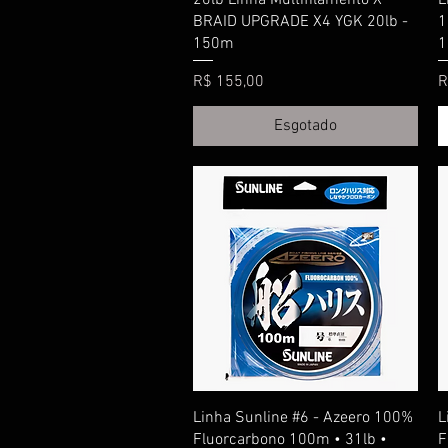
BRAID UPGRADE X4 YGK 20lb -
1
150m
1
Preço
P
R$ 155,00
R
Esgotado
Visualização rápida
Linha Sunline #6 - Azeero 100%
L
Fluorcarbono 100m • 31lb •
F