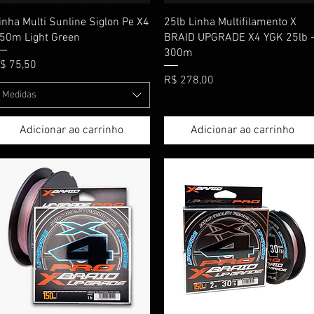
Visualização rápida
Visualização rápida
inha Multi Sunline Siglon Pe X4
25lb Linha Multifilamento X
50m Light Green
BRAID UPGRADE X4 YGK 25lb 
300m
reço
$ 75,50
Preço
R$ 278,00
Medidas
Adicionar ao carrinho
Adicionar ao carrinho