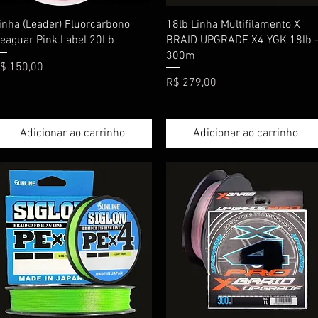
Visualização rápida
Visualização rápida
inha (Leader) Fluorcarbono
18lb Linha Multifilamento X
eaguar Pink Label 20Lb
BRAID UPGRADE X4 YGK 18lb 
300m
reço
$ 150,00
Preço
R$ 279,00
Adicionar ao carrinho
Adicionar ao carrinho