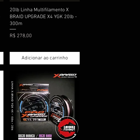
Visualização rápida
20lb Linha Multifilamento X
-
BRAID UPGRADE X4 YGK 20lb -
300m
Preço
R$ 278,00
Adicionar ao carrinho