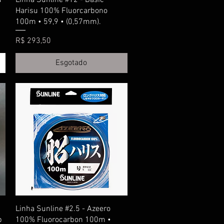
Harisu 100% Fluorcarbono
100m • 59,9 • (0,57mm).
Preço
R$ 293,50
Esgotado
Visualização rápida
Linha Sunline #2.5 - Azeero
b
100% Fluorocarbon 100m •