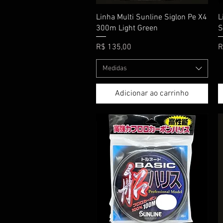
Visualização rápida
Linha Multi Sunline Siglon Pe X4
L
300m Light Green
S
Preço
P
R$ 135,00
R
Medidas
Adicionar ao carrinho