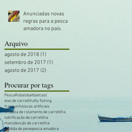
Anunciadas novas
regras para a pesca
amadora no país.
Arquivo
agosto de 2018
(1)
1 post
setembro de 2017
(1)
1 post
agosto de 2017
(2)
2 posts
Procurar por tags
Pesca
Robalo
bait
baitcast
eixo de carretilha
fly fishing
franguinho
iscas artificiais
limpeza de rolamento de carretilha
lubrificação de carretilha
manutenção de carretilha
medida de peixe
pesca amadora