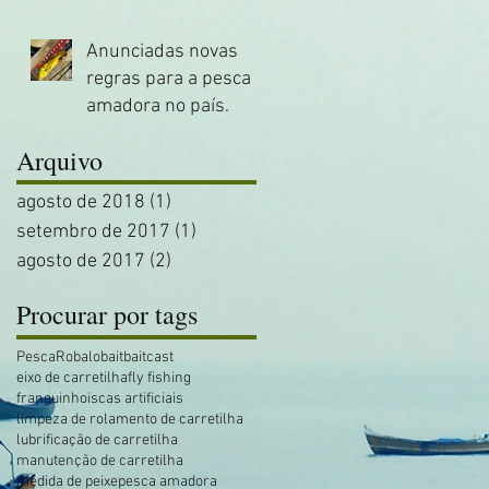
Anunciadas novas
regras para a pesca
amadora no país.
Arquivo
0
agosto de 2018
(1)
1 post
setembro de 2017
(1)
1 post
agosto de 2017
(2)
2 posts
Procurar por tags
Pesca
Robalo
bait
baitcast
eixo de carretilha
fly fishing
franguinho
iscas artificiais
limpeza de rolamento de carretilha
lubrificação de carretilha
manutenção de carretilha
medida de peixe
pesca amadora