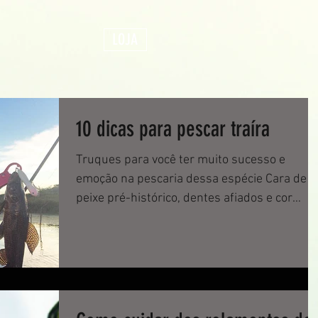
LOJA
10 dicas para pescar traíra
Truques para você ter muito sucesso e
emoção na pescaria dessa espécie Cara de
peixe pré-histórico, dentes afiados e cor
escura....